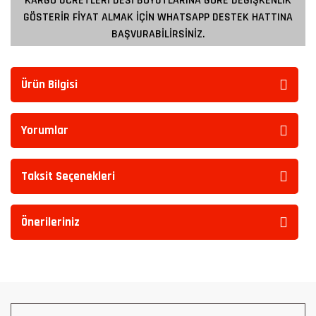
KARGO ÜCRETLERİ DESİ BOYUTLARINA GÖRE DEĞİŞKENLİK
GÖSTERİR FİYAT ALMAK İÇİN WHATSAPP DESTEK HATTINA
BAŞVURABİLİRSİNİZ.
Ürün Bilgisi
Yorumlar
Taksit Seçenekleri
Önerileriniz