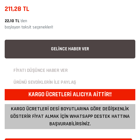
211,28 TL
22,10 TL
’den
başlayan taksit seçenekleri!
GELİNCE HABER VER
FİYATI DÜŞÜNCE HABER VER
ÜRÜNÜ SEVDİKLERİN İLE PAYLAŞ
KARGO ÜCRETLERİ ALICIYA AİTTİR!!
KARGO ÜCRETLERİ DESİ BOYUTLARINA GÖRE DEĞİŞKENLİK
GÖSTERİR FİYAT ALMAK İÇİN WHATSAPP DESTEK HATTINA
BAŞVURABİLİRSİNİZ.