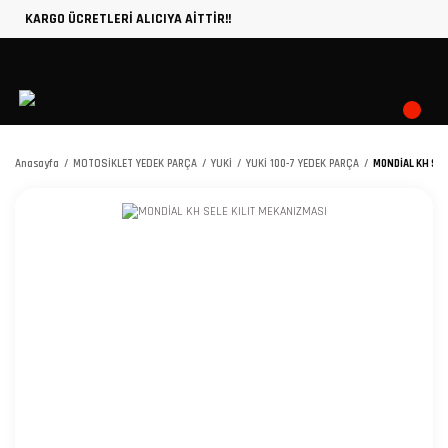
KARGO ÜCRETLERİ ALICIYA AİTTİR!!
Anasayfa
MOTOSİKLET YEDEK PARÇA
YUKİ
YUKİ 100-7 YEDEK PARÇA
MONDİAL KH SEL