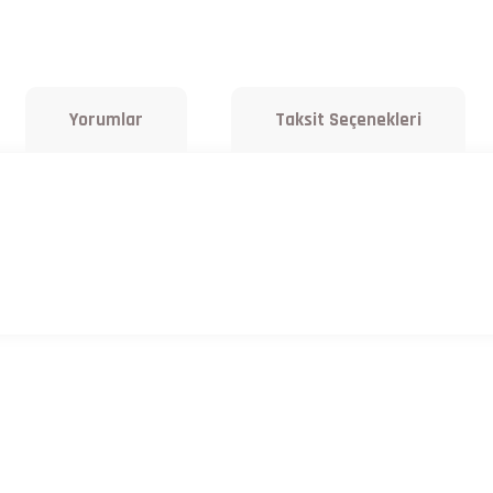
Yorumlar
Taksit Seçenekleri
a yetersiz gördüğünüz noktaları öneri formunu kullanarak tarafımıza iletebilirsiniz.
Bu ürüne ilk yorumu siz yapın!