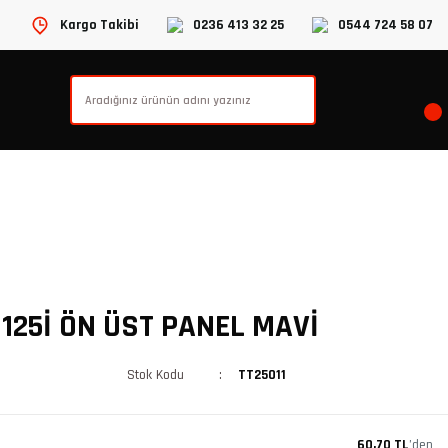
Kargo Takibi
0236 413 32 25
0544 724 58 07
125İ ÖN ÜST PANEL MAVİ
Stok Kodu
TT25011
60,70 TL
’den