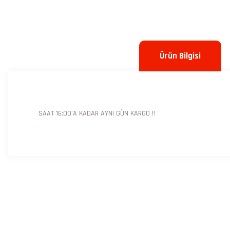
Ürün Bilgisi
SAAT 16:00'A KADAR AYNI GÜN KARGO !!
Bu ürünün fiyat bilgisi, resim, ürün açıklamalarında ve diğer konulard
Görüş ve önerileriniz için teşekkür ederiz.