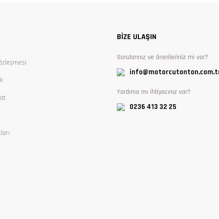
Yorum Yaz
BİZE ULAŞIN
Sorularınız ve önerileriniz mi var?
özleşmesi
info@motorcutonton.com.t
ik
Yardıma mı ihtiyacınız var?
at
0236 413 32 25
ları
Gönder