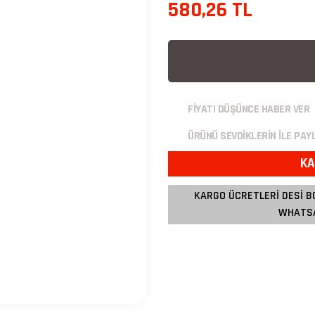
580,26 TL
FİYATI DÜŞÜNCE HABER VER
ÜRÜNÜ SEVDİKLERİN İLE PAY
KA
KARGO ÜCRETLERİ DESİ B
WHATSA