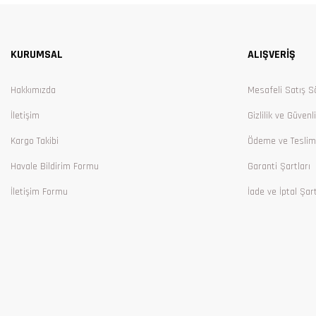
Ürün resmi kalitesiz, bozuk veya görüntülenemiyor.
Ürün açıklamasında eksik bilgiler bulunuyor.
KURUMSAL
ALIŞVERİŞ
Ürün bilgilerinde hatalar bulunuyor.
Ürün fiyatı diğer sitelerden daha pahalı.
Hakkımızda
Mesafeli Satış S
Bu ürüne benzer farklı alternatifler olmalı.
İletişim
Gizlilik ve Güvenl
Kargo Takibi
Ödeme ve Teslim
Havale Bildirim Formu
Garanti Şartları
İletişim Formu
İade ve İptal Şart