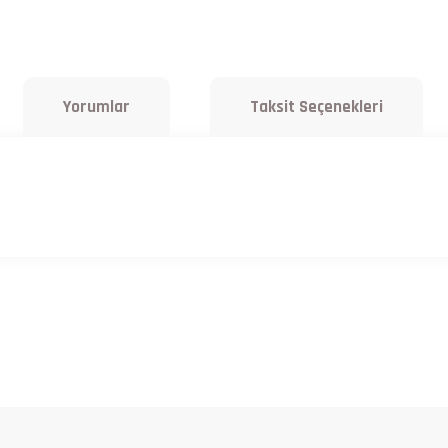
Yorumlar
Taksit Seçenekleri
a yetersiz gördüğünüz noktaları öneri formunu kullanarak tarafımıza iletebilirsiniz.
Bu ürüne ilk yorumu siz yapın!
Yorum Yaz