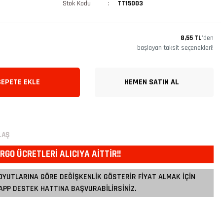
Stok Kodu
TT15003
8,55 TL
’den
başlayan taksit seçenekleri!
SEPETE EKLE
HEMEN SATIN AL
LAŞ
RGO ÜCRETLERİ ALICIYA AİTTİR!!
OYUTLARINA GÖRE DEĞİŞKENLİK GÖSTERİR FİYAT ALMAK İÇİN
PP DESTEK HATTINA BAŞVURABİLİRSİNİZ.