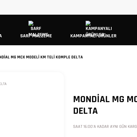
A
SARF MALZEME
KAMPANYALI ÜRÜNLER
DİAL MG MCX MODELİ KM TELİ KOMPLE DELTA
MONDİAL MG MC
DELTA
SAAT 16:00'A KADAR AYNI GÜN KARGO