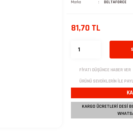
Marka
DELTAFORCE
81,70 TL
FİYATI DÜŞÜNCE HABER VER
ÜRÜNÜ SEVDİKLERİN İLE PAY
KA
KARGO ÜCRETLERİ DESİ B
WHATSA