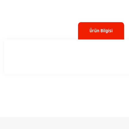
Ürün Bilgisi
Bu ürünün fiyat bilgisi, resim, ürün açıklamalarında ve diğer konulard
Görüş ve önerileriniz için teşekkür ederiz.
Ürün resmi kalitesiz, bozuk veya görüntülenemiyor.
Ürün açıklamasında eksik bilgiler bulunuyor.