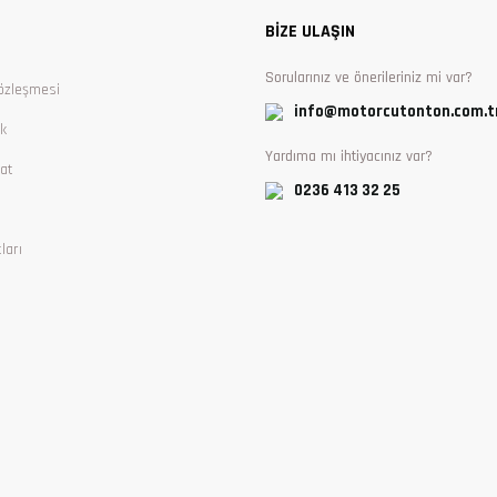
BİZE ULAŞIN
Sorularınız ve önerileriniz mi var?
özleşmesi
info@motorcutonton.com.t
ik
Yardıma mı ihtiyacınız var?
at
0236 413 32 25
ları
Gönder