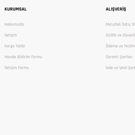
KURUMSAL
ALIŞVERİŞ
Ürün bilgilerinde hatalar bulunuyor.
Ürün fiyatı diğer sitelerden daha pahalı.
Hakkımızda
Mesafeli Satış S
Bu ürüne benzer farklı alternatifler olmalı.
İletişim
Gizlilik ve Güvenl
Kargo Takibi
Ödeme ve Teslim
Havale Bildirim Formu
Garanti Şartları
İletişim Formu
İade ve İptal Şart