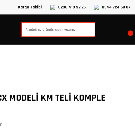
Kargo Takibi
0236 413 32 25
0544 724 58 07
X MODELİ KM TELİ KOMPLE
 !!