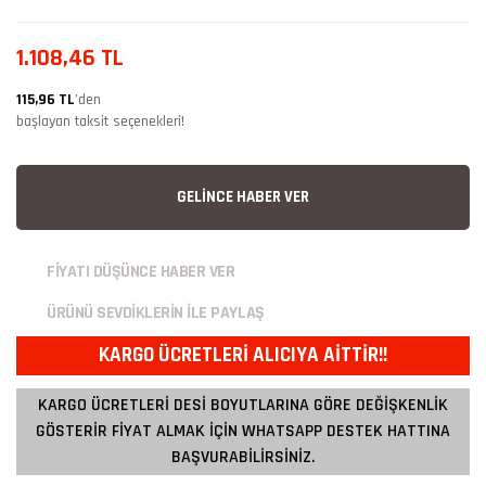
1.108,46 TL
115,96 TL
’den
başlayan taksit seçenekleri!
GELİNCE HABER VER
FİYATI DÜŞÜNCE HABER VER
ÜRÜNÜ SEVDİKLERİN İLE PAYLAŞ
KARGO ÜCRETLERİ ALICIYA AİTTİR!!
KARGO ÜCRETLERİ DESİ BOYUTLARINA GÖRE DEĞİŞKENLİK
GÖSTERİR FİYAT ALMAK İÇİN WHATSAPP DESTEK HATTINA
BAŞVURABİLİRSİNİZ.