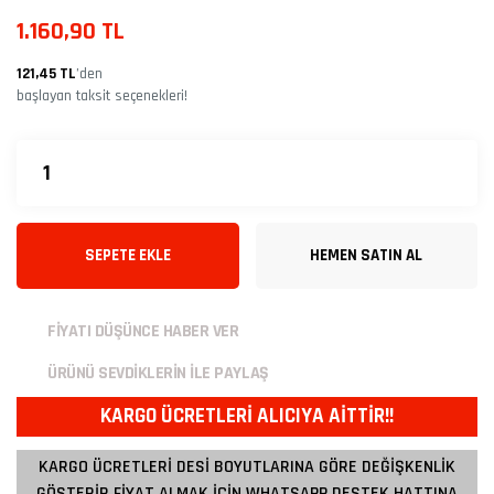
1.160,90 TL
121,45 TL
’den
başlayan taksit seçenekleri!
SEPETE EKLE
HEMEN SATIN AL
FİYATI DÜŞÜNCE HABER VER
ÜRÜNÜ SEVDİKLERİN İLE PAYLAŞ
KARGO ÜCRETLERİ ALICIYA AİTTİR!!
KARGO ÜCRETLERİ DESİ BOYUTLARINA GÖRE DEĞİŞKENLİK
GÖSTERİR FİYAT ALMAK İÇİN WHATSAPP DESTEK HATTINA