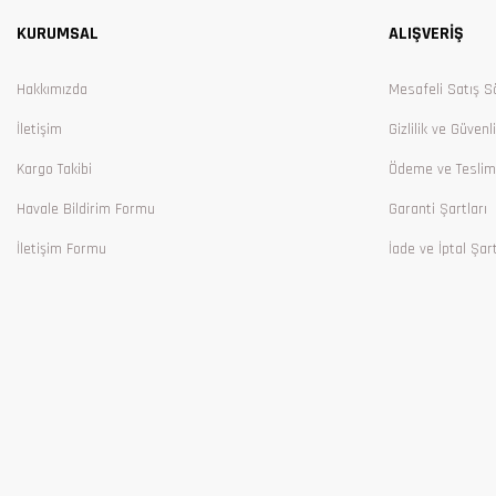
KURUMSAL
ALIŞVERİŞ
Ürün bilgilerinde hatalar bulunuyor.
Ürün fiyatı diğer sitelerden daha pahalı.
Hakkımızda
Mesafeli Satış S
Bu ürüne benzer farklı alternatifler olmalı.
İletişim
Gizlilik ve Güvenl
Kargo Takibi
Ödeme ve Teslim
Havale Bildirim Formu
Garanti Şartları
İletişim Formu
İade ve İptal Şart