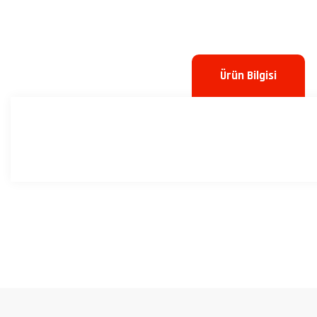
Ürün Bilgisi
Bu ürünün fiyat bilgisi, resim, ürün açıklamalarında ve diğer konulard
Görüş ve önerileriniz için teşekkür ederiz.
Ürün resmi kalitesiz, bozuk veya görüntülenemiyor.
Ürün açıklamasında eksik bilgiler bulunuyor.