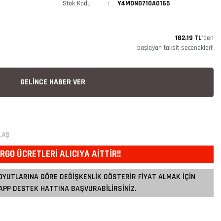
Stok Kodu
Y4MON0710A0165
182,19 TL
’den
başlayan taksit seçenekleri!
GELİNCE HABER VER
LAŞ
RGO ÜCRETLERİ ALICIYA AİTTİR!!
OYUTLARINA GÖRE DEĞİŞKENLİK GÖSTERİR FİYAT ALMAK İÇİN
PP DESTEK HATTINA BAŞVURABİLİRSİNİZ.