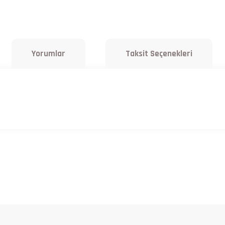
Yorumlar
Taksit Seçenekleri
a yetersiz gördüğünüz noktaları öneri formunu kullanarak tarafımıza iletebilirsiniz.
Bu ürüne ilk yorumu siz yapın!
Yorum Yaz