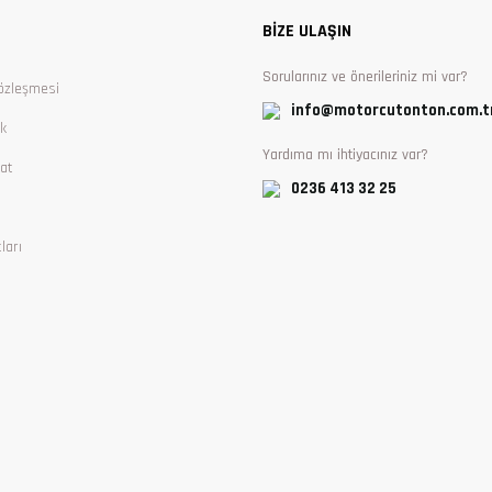
BİZE ULAŞIN
Sorularınız ve önerileriniz mi var?
özleşmesi
info@motorcutonton.com.t
ik
Yardıma mı ihtiyacınız var?
at
0236 413 32 25
ları
Gönder