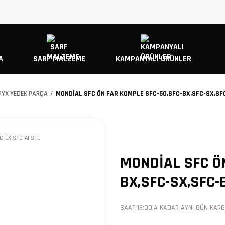
A
SARF MALZEME
KAMPANYALI ÜRÜNLER
PYX YEDEK PARÇA
MONDİAL SFC ÖN FAR KOMPLE SFC-50,SFC-BX,SFC-SX,SFC
MONDİAL SFC ÖN
BX,SFC-SX,SFC-E
SAAT 16:00'A KADAR AYNI GÜN KARGO