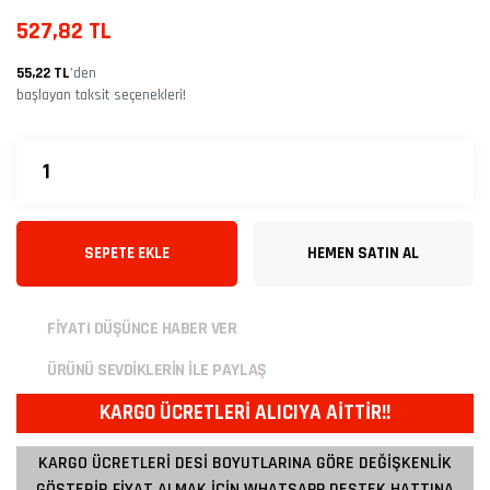
527,82 TL
55,22 TL
’den
başlayan taksit seçenekleri!
SEPETE EKLE
HEMEN SATIN AL
FİYATI DÜŞÜNCE HABER VER
ÜRÜNÜ SEVDİKLERİN İLE PAYLAŞ
KARGO ÜCRETLERİ ALICIYA AİTTİR!!
KARGO ÜCRETLERİ DESİ BOYUTLARINA GÖRE DEĞİŞKENLİK
GÖSTERİR FİYAT ALMAK İÇİN WHATSAPP DESTEK HATTINA