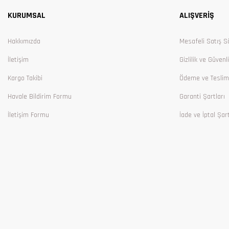
KURUMSAL
ALIŞVERİŞ
Ürün bilgilerinde hatalar bulunuyor.
Ürün fiyatı diğer sitelerden daha pahalı.
Hakkımızda
Mesafeli Satış S
Bu ürüne benzer farklı alternatifler olmalı.
İletişim
Gizlilik ve Güvenl
Kargo Takibi
Ödeme ve Teslim
Havale Bildirim Formu
Garanti Şartları
İletişim Formu
İade ve İptal Şart