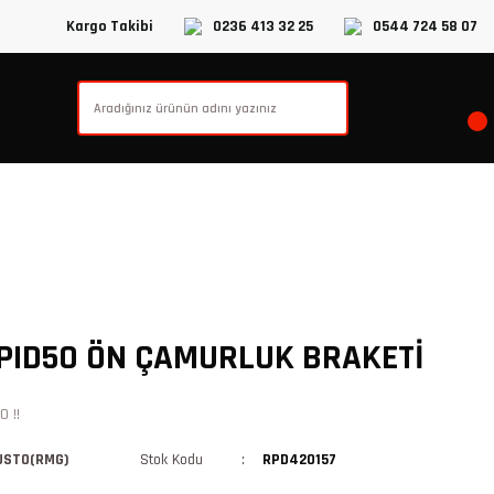
Kargo Takibi
0236 413 32 25
0544 724 58 07
ID50 ÖN ÇAMURLUK BRAKETİ
 !!
USTO(RMG)
Stok Kodu
RPD420157