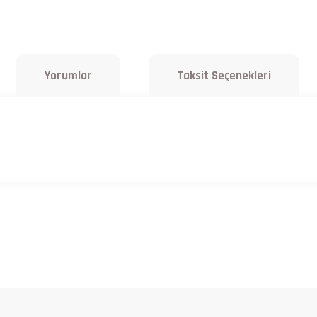
Yorumlar
Taksit Seçenekleri
a yetersiz gördüğünüz noktaları öneri formunu kullanarak tarafımıza iletebilirsiniz.
Bu ürüne ilk yorumu siz yapın!
Yorum Yaz