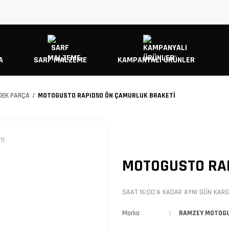
A
SARF MALZEME
KAMPANYALI ÜRÜNLER
EDEK PARÇA
MOTOGUSTO RAPID50 ÖN ÇAMURLUK BRAKETİ
MOTOGUSTO RAP
SAAT 16:00'A KADAR AYNI GÜN KARGO
Marka
RAMZEY MOTOG