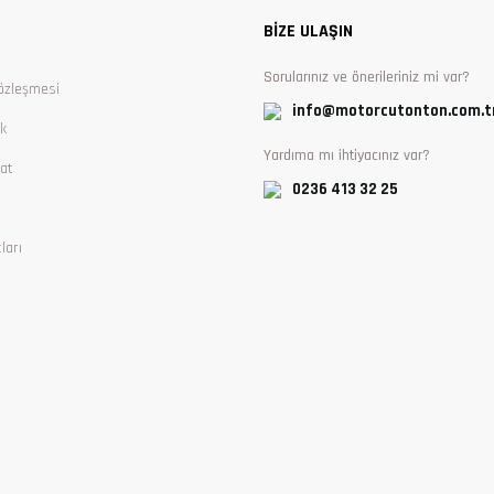
BİZE ULAŞIN
Sorularınız ve önerileriniz mi var?
özleşmesi
info@motorcutonton.com.t
ik
Yardıma mı ihtiyacınız var?
at
0236 413 32 25
ları
Gönder