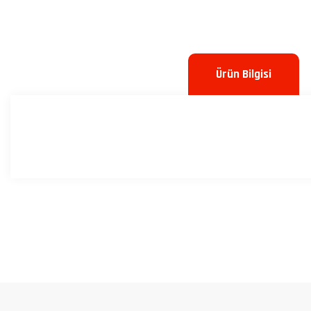
Ürün Bilgisi
Bu ürünün fiyat bilgisi, resim, ürün açıklamalarında ve diğer konulard
Görüş ve önerileriniz için teşekkür ederiz.
Ürün resmi kalitesiz, bozuk veya görüntülenemiyor.
Ürün açıklamasında eksik bilgiler bulunuyor.