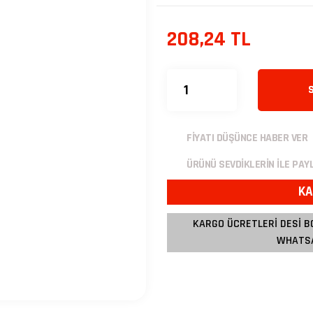
208,24 TL
FİYATI DÜŞÜNCE HABER VER
ÜRÜNÜ SEVDİKLERİN İLE PAY
KA
KARGO ÜCRETLERİ DESİ B
WHATSA