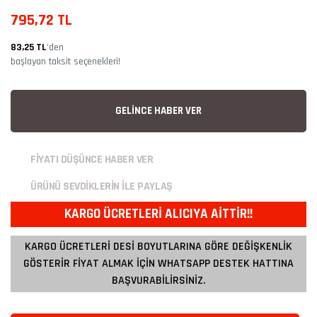
795,72 TL
83,25 TL
’den
başlayan taksit seçenekleri!
GELİNCE HABER VER
FİYATI DÜŞÜNCE HABER VER
ÜRÜNÜ SEVDİKLERİN İLE PAYLAŞ
KARGO ÜCRETLERİ ALICIYA AİTTİR!!
KARGO ÜCRETLERİ DESİ BOYUTLARINA GÖRE DEĞİŞKENLİK
GÖSTERİR FİYAT ALMAK İÇİN WHATSAPP DESTEK HATTINA
BAŞVURABİLİRSİNİZ.