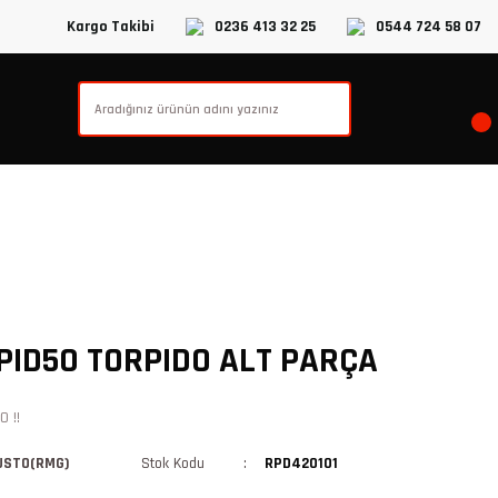
Kargo Takibi
0236 413 32 25
0544 724 58 07
ID50 TORPIDO ALT PARÇA
 !!
USTO(RMG)
Stok Kodu
RPD420101