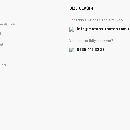
BİZE ULAŞIN
Sorularınız ve önerileriniz mi var?
özleşmesi
info@motorcutonton.com.t
ik
Yardıma mı ihtiyacınız var?
at
0236 413 32 25
ları
Gönder