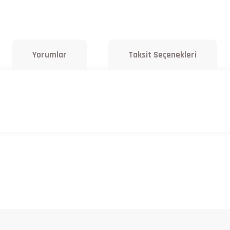
Yorumlar
Taksit Seçenekleri
a yetersiz gördüğünüz noktaları öneri formunu kullanarak tarafımıza iletebilirsiniz.
Bu ürüne ilk yorumu siz yapın!
Yorum Yaz