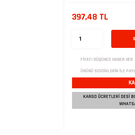
397,48 TL
FİYATI DÜŞÜNCE HABER VER
ÜRÜNÜ SEVDİKLERİN İLE PAY
KA
KARGO ÜCRETLERİ DESİ B
WHATSA