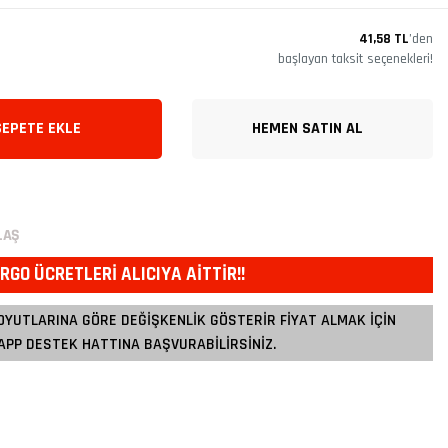
41,58 TL
’den
başlayan taksit seçenekleri!
SEPETE EKLE
HEMEN SATIN AL
LAŞ
RGO ÜCRETLERİ ALICIYA AİTTİR!!
OYUTLARINA GÖRE DEĞİŞKENLİK GÖSTERİR FİYAT ALMAK İÇİN
PP DESTEK HATTINA BAŞVURABİLİRSİNİZ.