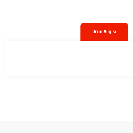
Ürün Bilgisi
Bu ürünün fiyat bilgisi, resim, ürün açıklamalarında ve diğer konulard
Görüş ve önerileriniz için teşekkür ederiz.
Ürün resmi kalitesiz, bozuk veya görüntülenemiyor.
Ürün açıklamasında eksik bilgiler bulunuyor.