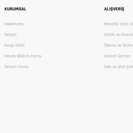
KURUMSAL
ALIŞVERİŞ
Ürün bilgilerinde hatalar bulunuyor.
Ürün fiyatı diğer sitelerden daha pahalı.
Hakkımızda
Mesafeli Satış S
Bu ürüne benzer farklı alternatifler olmalı.
İletişim
Gizlilik ve Güvenl
Kargo Takibi
Ödeme ve Teslim
Havale Bildirim Formu
Garanti Şartları
İletişim Formu
İade ve İptal Şart