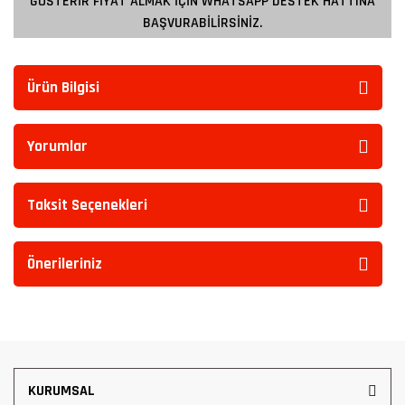
GÖSTERİR FİYAT ALMAK İÇİN WHATSAPP DESTEK HATTINA
BAŞVURABİLİRSİNİZ.
Ürün Bilgisi
Yorumlar
Taksit Seçenekleri
Önerileriniz
KURUMSAL