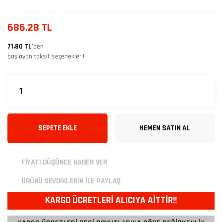
686,28 TL
71,80 TL
’den
başlayan taksit seçenekleri!
SEPETE EKLE
HEMEN SATIN AL
FİYATI DÜŞÜNCE HABER VER
ÜRÜNÜ SEVDİKLERİN İLE PAYLAŞ
KARGO ÜCRETLERİ ALICIYA AİTTİR!!