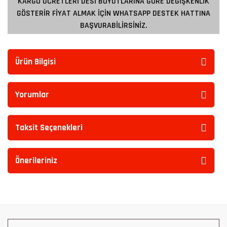
KARGO ÜCRETLERİ DESİ BOYUTLARINA GÖRE DEĞİŞKENLİK
GÖSTERİR FİYAT ALMAK İÇİN WHATSAPP DESTEK HATTINA
BAŞVURABİLİRSİNİZ.
Ürün Bilgisi
Yorumlar
Taksit Seçenekleri
Önerileriniz