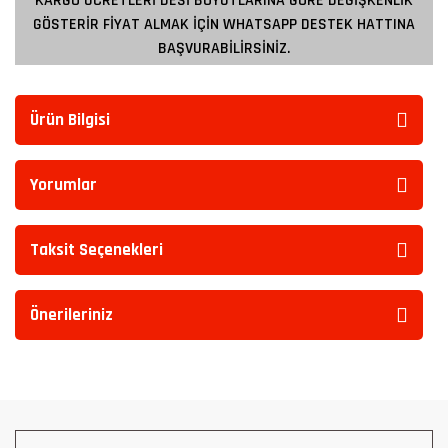
KARGO ÜCRETLERİ DESİ BOYUTLARINA GÖRE DEĞİŞKENLİK
GÖSTERİR FİYAT ALMAK İÇİN WHATSAPP DESTEK HATTINA
BAŞVURABİLİRSİNİZ.
Ürün Bilgisi
Yorumlar
Taksit Seçenekleri
Önerileriniz