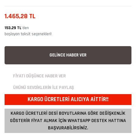
1.465,28 TL
153,29 TL
’den
başlayan taksit seçenekleri!
GELİNCE HABER VER
FİYATI DÜŞÜNCE HABER VER
ÜRÜNÜ SEVDİKLERİN İLE PAYLAŞ
KARGO ÜCRETLERİ ALICIYA AİTTİR!!
KARGO ÜCRETLERİ DESİ BOYUTLARINA GÖRE DEĞİŞKENLİK
GÖSTERİR FİYAT ALMAK İÇİN WHATSAPP DESTEK HATTINA
BAŞVURABİLİRSİNİZ.