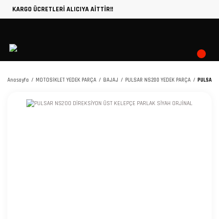
KARGO ÜCRETLERİ ALICIYA AİTTİR!!
Anasayfa
MOTOSİKLET YEDEK PARÇA
BAJAJ
PULSAR NS200 YEDEK PARÇA
PULSAR N