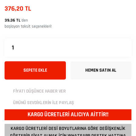
376,20 TL
39,36 TL
’den
başlayan taksit seçenekleri!
SEPETE EKLE
HEMEN SATIN AL
FİYATI DÜŞÜNCE HABER VER
ÜRÜNÜ SEVDİKLERİN İLE PAYLAŞ
KARGO ÜCRETLERİ ALICIYA AİTTİR!!
KARGO ÜCRETLERİ DESİ BOYUTLARINA GÖRE DEĞİŞKENLİK
GÖSTERİR FİYAT ALMAK İÇİN WHATSAPP DESTEK HATTINA