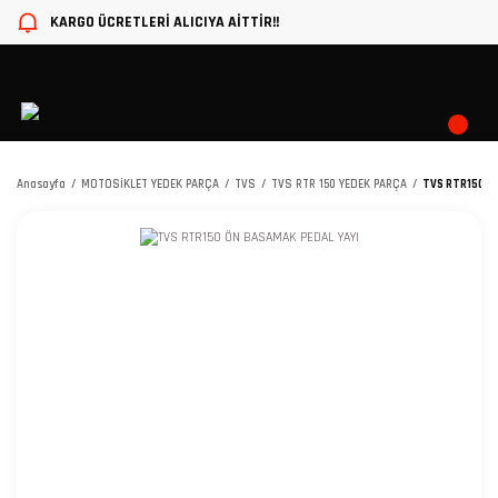
KARGO ÜCRETLERİ ALICIYA AİTTİR!!
Anasayfa
MOTOSİKLET YEDEK PARÇA
TVS
TVS RTR 150 YEDEK PARÇA
TVS RTR150 Ö