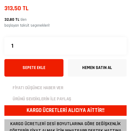
313,50 TL
32,80 TL
’den
başlayan taksit seçenekleri!
SEPETE EKLE
HEMEN SATIN AL
FİYATI DÜŞÜNCE HABER VER
ÜRÜNÜ SEVDİKLERİN İLE PAYLAŞ
KARGO ÜCRETLERİ ALICIYA AİTTİR!!
KARGO ÜCRETLERİ DESİ BOYUTLARINA GÖRE DEĞİŞKENLİK
GÖSTERİR FİYAT ALMAK İÇİN WHATSAPP DESTEK HATTINA