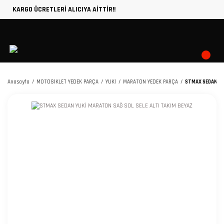
KARGO ÜCRETLERİ ALICIYA AİTTİR!!
Anasayfa
MOTOSİKLET YEDEK PARÇA
YUKİ
MARATON YEDEK PARÇA
STMAX SEDAN YU