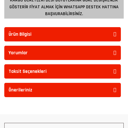
KARGO ÜCRETLERİ DESİ BOYUTLARINA GÖRE DEĞİŞKENLİK
GÖSTERİR FİYAT ALMAK İÇİN WHATSAPP DESTEK HATTINA
BAŞVURABİLİRSİNİZ.
Ürün Bilgisi
Yorumlar
Taksit Seçenekleri
Önerileriniz