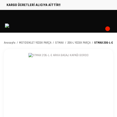
KARGO ÜCRETLERİ ALICIYA AİTTİR!!
Anasayfa
MOTOSİKLET YEDEK PARÇA
STMAX
206-L YEDEK PARÇA
STMAX 206-L-E AR