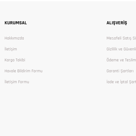
Ürün resmi kalitesiz, bozuk veya görüntülenemiyor.
Ürün açıklamasında eksik bilgiler bulunuyor.
KURUMSAL
ALIŞVERİŞ
Ürün bilgilerinde hatalar bulunuyor.
Ürün fiyatı diğer sitelerden daha pahalı.
Hakkımızda
Mesafeli Satış S
Bu ürüne benzer farklı alternatifler olmalı.
İletişim
Gizlilik ve Güvenl
Kargo Takibi
Ödeme ve Teslim
Havale Bildirim Formu
Garanti Şartları
İletişim Formu
İade ve İptal Şart