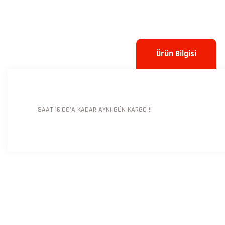
Ürün Bilgisi
SAAT 16:00'A KADAR AYNI GÜN KARGO !!
Bu ürünün fiyat bilgisi, resim, ürün açıklamalarında ve diğer konulard
Görüş ve önerileriniz için teşekkür ederiz.