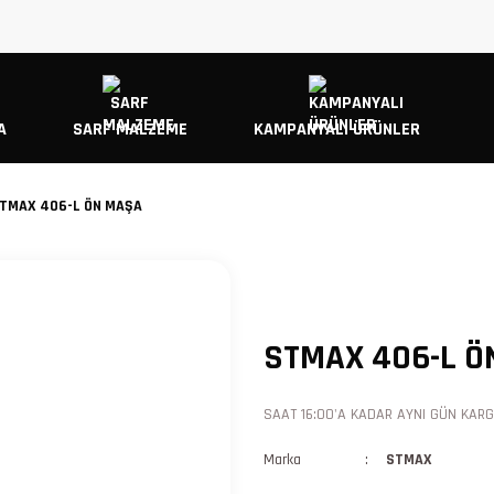
A
SARF MALZEME
KAMPANYALI ÜRÜNLER
TMAX 406-L ÖN MAŞA
STMAX 406-L Ö
SAAT 16:00'A KADAR AYNI GÜN KARGO
Marka
STMAX