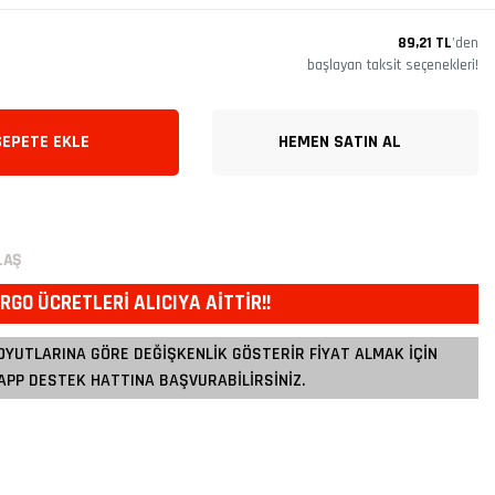
89,21 TL
’den
başlayan taksit seçenekleri!
SEPETE EKLE
HEMEN SATIN AL
LAŞ
RGO ÜCRETLERİ ALICIYA AİTTİR!!
OYUTLARINA GÖRE DEĞİŞKENLİK GÖSTERİR FİYAT ALMAK İÇİN
PP DESTEK HATTINA BAŞVURABİLİRSİNİZ.