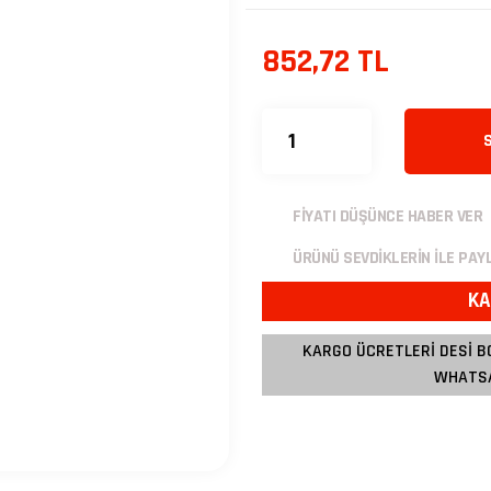
852,72 TL
FİYATI DÜŞÜNCE HABER VER
ÜRÜNÜ SEVDİKLERİN İLE PAY
KA
KARGO ÜCRETLERİ DESİ B
WHATSA