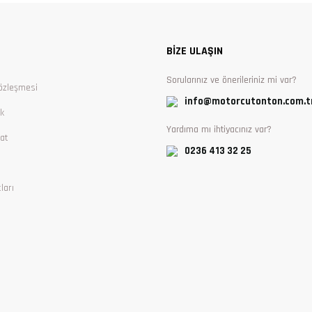
Yorum Yaz
BİZE ULAŞIN
Sorularınız ve önerileriniz mi var?
özleşmesi
info@motorcutonton.com.t
ik
Yardıma mı ihtiyacınız var?
at
0236 413 32 25
ları
Gönder