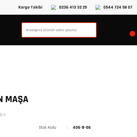
Kargo Takibi
0236 413 32 25
0544 724 58 07
N MAŞA
 !!
Stok Kodu
406-B-06