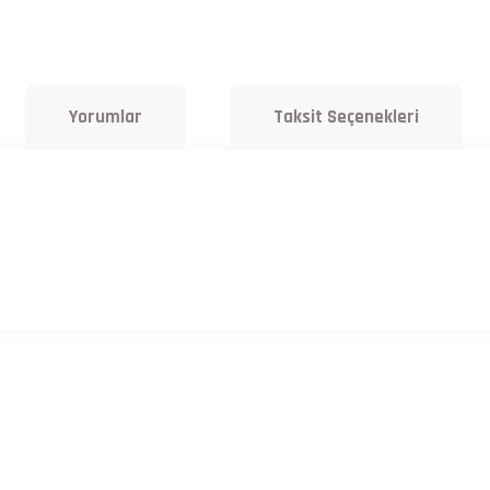
Yorumlar
Taksit Seçenekleri
a yetersiz gördüğünüz noktaları öneri formunu kullanarak tarafımıza iletebilirsiniz.
Bu ürüne ilk yorumu siz yapın!