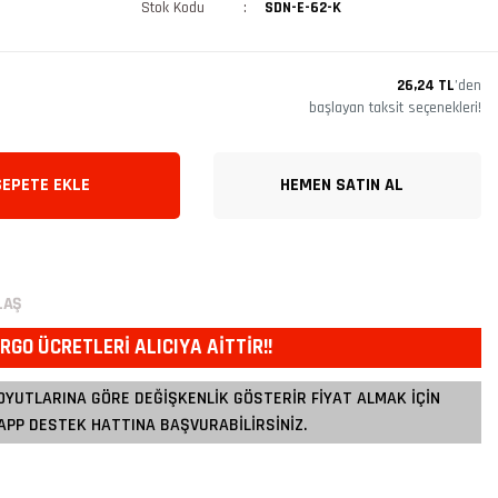
Stok Kodu
SDN-E-62-K
26,24 TL
’den
başlayan taksit seçenekleri!
SEPETE EKLE
HEMEN SATIN AL
LAŞ
RGO ÜCRETLERİ ALICIYA AİTTİR!!
OYUTLARINA GÖRE DEĞİŞKENLİK GÖSTERİR FİYAT ALMAK İÇİN
PP DESTEK HATTINA BAŞVURABİLİRSİNİZ.