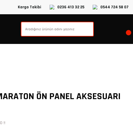
Kargo Takibi
0236 413 32 25
0544 724 58 07
MARATON ÖN PANEL AKSESUARI
 !!