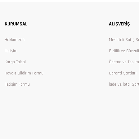
Ürün resmi kalitesiz, bozuk veya görüntülenemiyor.
Ürün açıklamasında eksik bilgiler bulunuyor.
KURUMSAL
ALIŞVERİŞ
Ürün bilgilerinde hatalar bulunuyor.
Ürün fiyatı diğer sitelerden daha pahalı.
Hakkımızda
Mesafeli Satış S
Bu ürüne benzer farklı alternatifler olmalı.
İletişim
Gizlilik ve Güvenl
Kargo Takibi
Ödeme ve Teslim
Havale Bildirim Formu
Garanti Şartları
İletişim Formu
İade ve İptal Şart