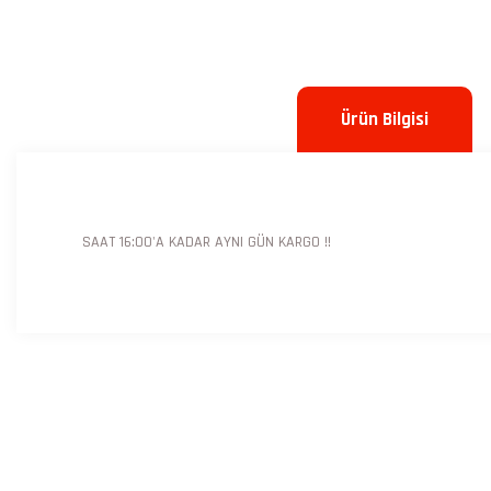
Ürün Bilgisi
SAAT 16:00'A KADAR AYNI GÜN KARGO !!
Bu ürünün fiyat bilgisi, resim, ürün açıklamalarında ve diğer konulard
Görüş ve önerileriniz için teşekkür ederiz.