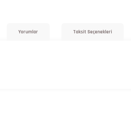
Yorumlar
Taksit Seçenekleri
a yetersiz gördüğünüz noktaları öneri formunu kullanarak tarafımıza iletebilirsiniz.
Bu ürüne ilk yorumu siz yapın!