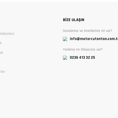
Yorum Yaz
BİZE ULAŞIN
Sorularınız ve önerileriniz mi var?
özleşmesi
info@motorcutonton.com.t
ik
Yardıma mı ihtiyacınız var?
at
0236 413 32 25
ları
Gönder