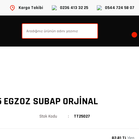
Kargo Takibi
0236 413 32 25
0544 724 58 07
25 EGZOZ SUBAP ORJİNAL
Stok Kodu
TT25027
82,81 TL
’den