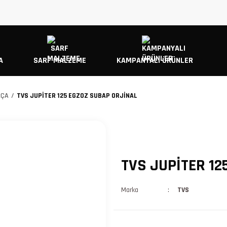
A
SARF MALZEME
KAMPANYALI ÜRÜNLER
RÇA
TVS JUPİTER 125 EGZOZ SUBAP ORJİNAL
TVS JUPİTER 1
Marka
TVS