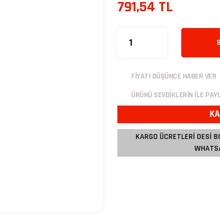
791,54 TL
FİYATI DÜŞÜNCE HABER VER
ÜRÜNÜ SEVDİKLERİN İLE PAY
KA
KARGO ÜCRETLERİ DESİ B
WHATSA