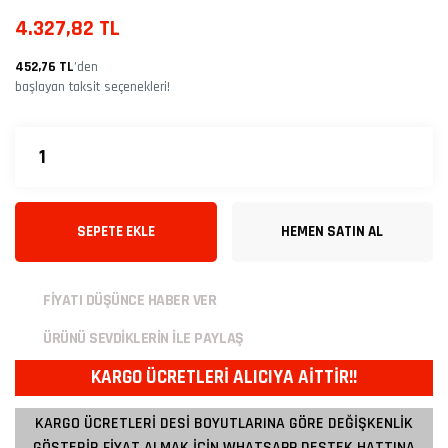
4.327,82 TL
452,76 TL
’den
başlayan taksit seçenekleri!
SEPETE EKLE
HEMEN SATIN AL
FİYATI DÜŞÜNCE HABER VER
ÜRÜNÜ SEVDİKLERİN İLE PAYLAŞ
KARGO ÜCRETLERİ ALICIYA AİTTİR!!
KARGO ÜCRETLERİ DESİ BOYUTLARINA GÖRE DEĞİŞKENLİK
GÖSTERİR FİYAT ALMAK İÇİN WHATSAPP DESTEK HATTINA