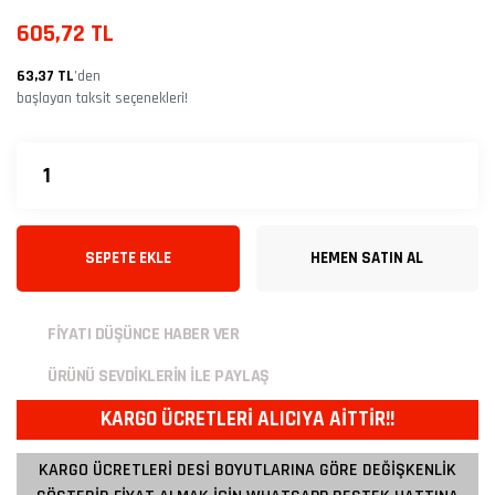
605,72 TL
63,37 TL
’den
başlayan taksit seçenekleri!
SEPETE EKLE
HEMEN SATIN AL
FİYATI DÜŞÜNCE HABER VER
ÜRÜNÜ SEVDİKLERİN İLE PAYLAŞ
KARGO ÜCRETLERİ ALICIYA AİTTİR!!
KARGO ÜCRETLERİ DESİ BOYUTLARINA GÖRE DEĞİŞKENLİK