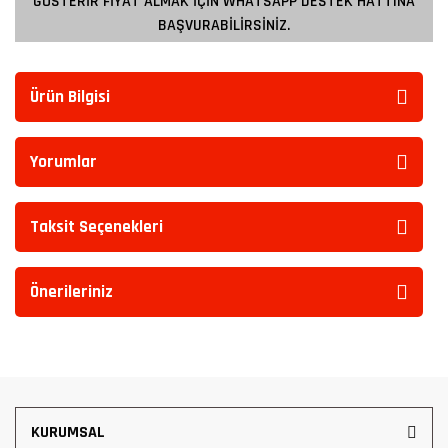
GÖSTERİR FİYAT ALMAK İÇİN WHATSAPP DESTEK HATTINA
BAŞVURABİLİRSİNİZ.
Ürün Bilgisi
Yorumlar
Taksit Seçenekleri
Önerileriniz
KURUMSAL