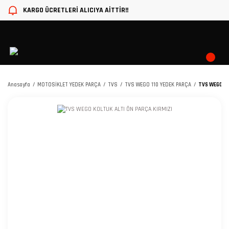
KARGO ÜCRETLERİ ALICIYA AİTTİR!!
Anasayfa
MOTOSİKLET YEDEK PARÇA
TVS
TVS WEGO 110 YEDEK PARÇA
TVS WEGO KO