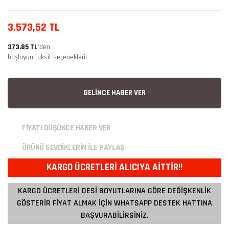
3.573,52 TL
373,85 TL
’den
başlayan taksit seçenekleri!
GELİNCE HABER VER
FİYATI DÜŞÜNCE HABER VER
ÜRÜNÜ SEVDİKLERİN İLE PAYLAŞ
KARGO ÜCRETLERİ ALICIYA AİTTİR!!
KARGO ÜCRETLERİ DESİ BOYUTLARINA GÖRE DEĞİŞKENLİK
GÖSTERİR FİYAT ALMAK İÇİN WHATSAPP DESTEK HATTINA
BAŞVURABİLİRSİNİZ.