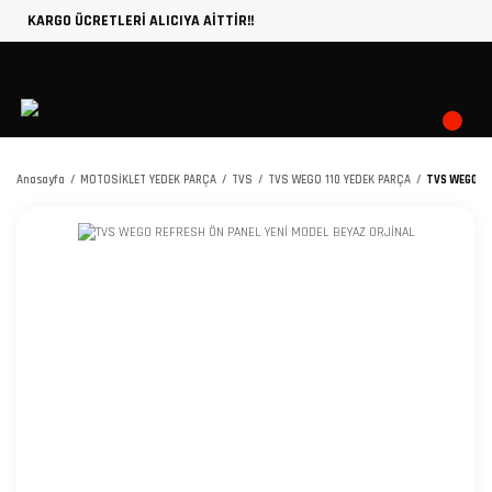
KARGO ÜCRETLERİ ALICIYA AİTTİR!!
Anasayfa
MOTOSİKLET YEDEK PARÇA
TVS
TVS WEGO 110 YEDEK PARÇA
TVS WEGO RE