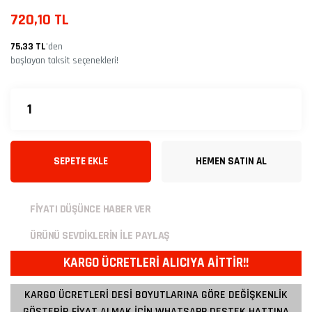
720,10 TL
75,33 TL
’den
başlayan taksit seçenekleri!
SEPETE EKLE
HEMEN SATIN AL
FİYATI DÜŞÜNCE HABER VER
ÜRÜNÜ SEVDİKLERİN İLE PAYLAŞ
KARGO ÜCRETLERİ ALICIYA AİTTİR!!
KARGO ÜCRETLERİ DESİ BOYUTLARINA GÖRE DEĞİŞKENLİK
GÖSTERİR FİYAT ALMAK İÇİN WHATSAPP DESTEK HATTINA