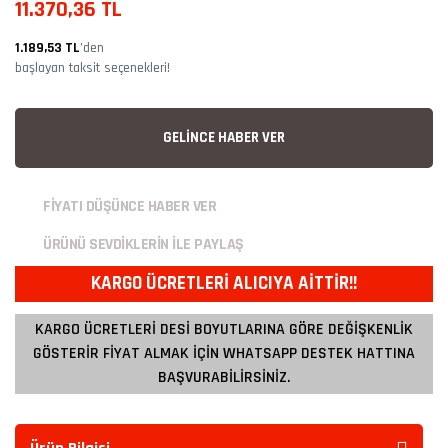
11.370,36 TL
1.189,53 TL
’den
başlayan taksit seçenekleri!
GELİNCE HABER VER
FİYATI DÜŞÜNCE HABER VER
ÜRÜNÜ SEVDİKLERİN İLE PAYLAŞ
KARGO ÜCRETLERİ ALICIYA AİTTİR!!
KARGO ÜCRETLERİ DESİ BOYUTLARINA GÖRE DEĞİŞKENLİK
GÖSTERİR FİYAT ALMAK İÇİN WHATSAPP DESTEK HATTINA
BAŞVURABİLİRSİNİZ.