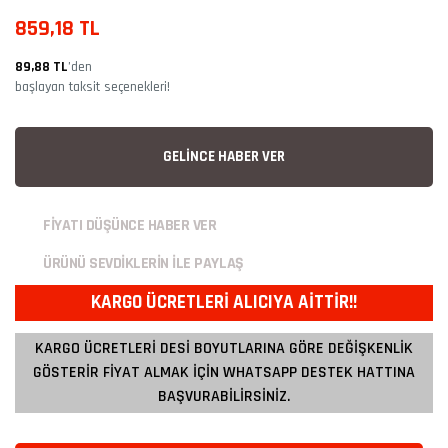
859,18 TL
89,88 TL
’den
başlayan taksit seçenekleri!
GELİNCE HABER VER
FİYATI DÜŞÜNCE HABER VER
ÜRÜNÜ SEVDİKLERİN İLE PAYLAŞ
KARGO ÜCRETLERİ ALICIYA AİTTİR!!
KARGO ÜCRETLERİ DESİ BOYUTLARINA GÖRE DEĞİŞKENLİK
GÖSTERİR FİYAT ALMAK İÇİN WHATSAPP DESTEK HATTINA
BAŞVURABİLİRSİNİZ.