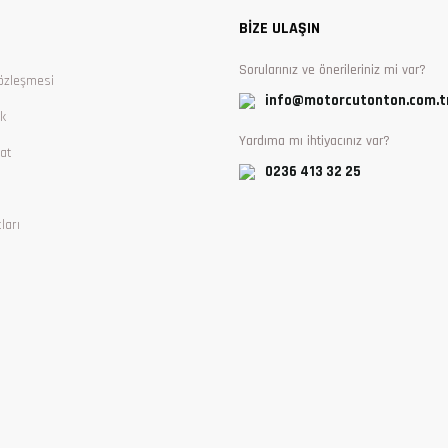
BİZE ULAŞIN
Sorularınız ve önerileriniz mi var?
özleşmesi
info@motorcutonton.com.t
ik
Yardıma mı ihtiyacınız var?
at
0236 413 32 25
ları
Gönder