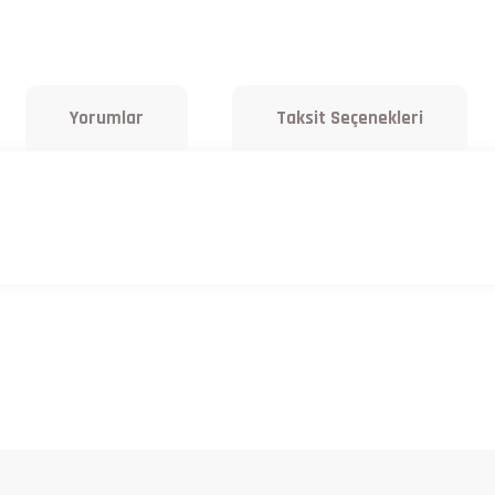
Yorumlar
Taksit Seçenekleri
a yetersiz gördüğünüz noktaları öneri formunu kullanarak tarafımıza iletebilirsiniz.
Bu ürüne ilk yorumu siz yapın!
Yorum Yaz