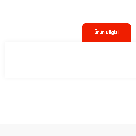
Ürün Bilgisi
Bu ürünün fiyat bilgisi, resim, ürün açıklamalarında ve diğer konulard
Görüş ve önerileriniz için teşekkür ederiz.
Ürün resmi kalitesiz, bozuk veya görüntülenemiyor.
Ürün açıklamasında eksik bilgiler bulunuyor.