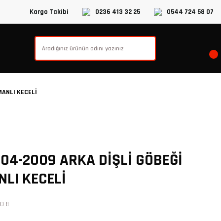
Kargo Takibi
0236 413 32 25
0544 724 58 07
ANLI KECELİ
04-2009 ARKA DİŞLİ GÖBEĞİ
LI KECELİ
 !!