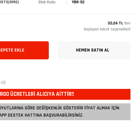
USTO(RMG)
Stok Kodu
YBR-52
32,24 TL
’den
başlayan taksit seçenekleri!
SEPETE EKLE
HEMEN SATIN AL
LAŞ
RGO ÜCRETLERİ ALICIYA AİTTİR!!
OYUTLARINA GÖRE DEĞİŞKENLİK GÖSTERİR FİYAT ALMAK İÇİN
PP DESTEK HATTINA BAŞVURABİLİRSİNİZ.