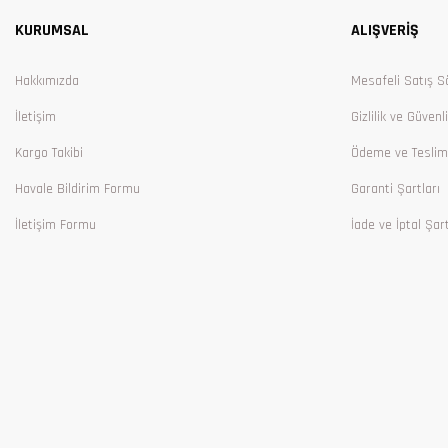
KURUMSAL
ALIŞVERİŞ
Ürün bilgilerinde hatalar bulunuyor.
Ürün fiyatı diğer sitelerden daha pahalı.
Hakkımızda
Mesafeli Satış S
Bu ürüne benzer farklı alternatifler olmalı.
İletişim
Gizlilik ve Güvenl
Kargo Takibi
Ödeme ve Teslim
Havale Bildirim Formu
Garanti Şartları
İletişim Formu
İade ve İptal Şart