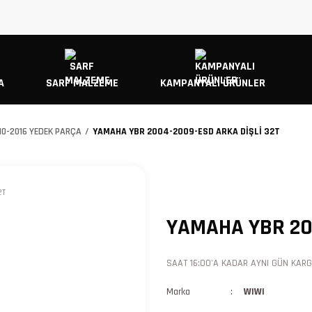
A
SARF MALZEME
KAMPANYALI ÜRÜNLER
10-2016 YEDEK PARÇA
YAMAHA YBR 2004-2009-ESD ARKA DİŞLİ 32T
YAMAHA YBR 20
SAAT 16:00'A KADAR AYNI GÜN KARGO
Marka
WIWI