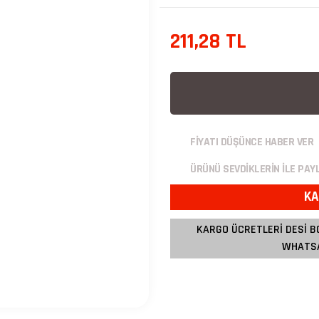
211,28 TL
FİYATI DÜŞÜNCE HABER VER
ÜRÜNÜ SEVDİKLERİN İLE PAY
KA
KARGO ÜCRETLERİ DESİ B
WHATSA