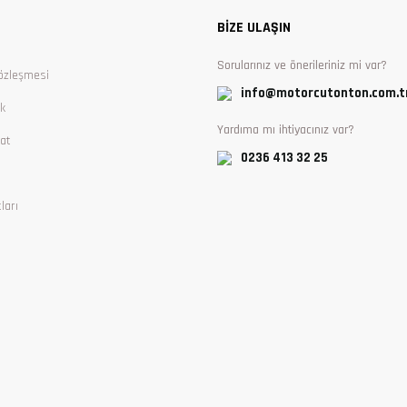
BİZE ULAŞIN
Sorularınız ve önerileriniz mi var?
özleşmesi
info@motorcutonton.com.t
ik
Yardıma mı ihtiyacınız var?
at
0236 413 32 25
ları
Gönder