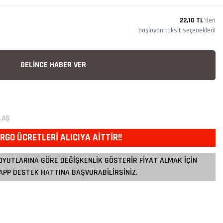
22,10 TL
’den
başlayan taksit seçenekleri!
GELİNCE HABER VER
LAŞ
RGO ÜCRETLERİ ALICIYA AİTTİR!!
OYUTLARINA GÖRE DEĞİŞKENLİK GÖSTERİR FİYAT ALMAK İÇİN
PP DESTEK HATTINA BAŞVURABİLİRSİNİZ.