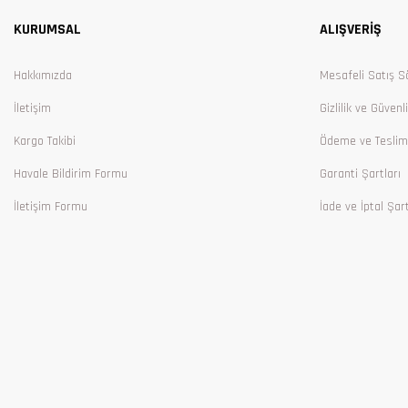
Ürün açıklamasında eksik bilgiler bulunuyor.
KURUMSAL
ALIŞVERİŞ
Ürün bilgilerinde hatalar bulunuyor.
Ürün fiyatı diğer sitelerden daha pahalı.
Hakkımızda
Mesafeli Satış S
Bu ürüne benzer farklı alternatifler olmalı.
İletişim
Gizlilik ve Güvenl
Kargo Takibi
Ödeme ve Teslim
Havale Bildirim Formu
Garanti Şartları
İletişim Formu
İade ve İptal Şart