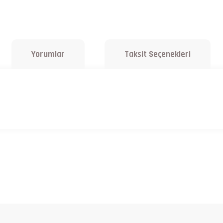
Yorumlar
Taksit Seçenekleri
a yetersiz gördüğünüz noktaları öneri formunu kullanarak tarafımıza iletebilirsiniz.
Bu ürüne ilk yorumu siz yapın!
Yorum Yaz