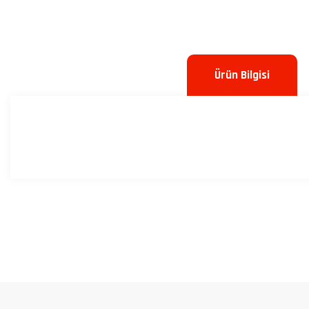
Ürün Bilgisi
Bu ürünün fiyat bilgisi, resim, ürün açıklamalarında ve diğer konulard
Görüş ve önerileriniz için teşekkür ederiz.
Ürün resmi kalitesiz, bozuk veya görüntülenemiyor.