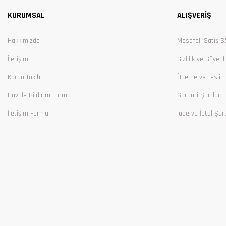
KURUMSAL
ALIŞVERİŞ
Ürün bilgilerinde hatalar bulunuyor.
Ürün fiyatı diğer sitelerden daha pahalı.
Hakkımızda
Mesafeli Satış S
Bu ürüne benzer farklı alternatifler olmalı.
İletişim
Gizlilik ve Güvenl
Kargo Takibi
Ödeme ve Teslim
Havale Bildirim Formu
Garanti Şartları
İletişim Formu
İade ve İptal Şart