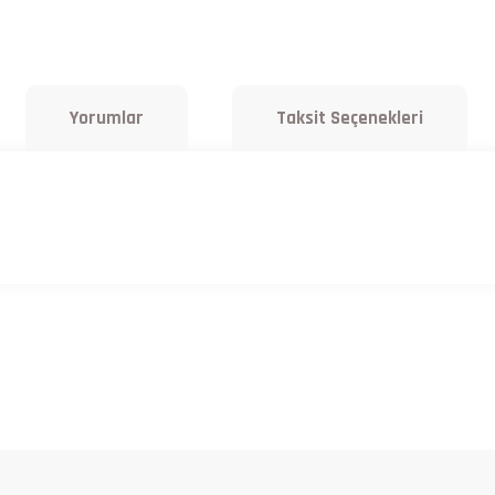
Yorumlar
Taksit Seçenekleri
a yetersiz gördüğünüz noktaları öneri formunu kullanarak tarafımıza iletebilirsiniz.
Bu ürüne ilk yorumu siz yapın!
Yorum Yaz