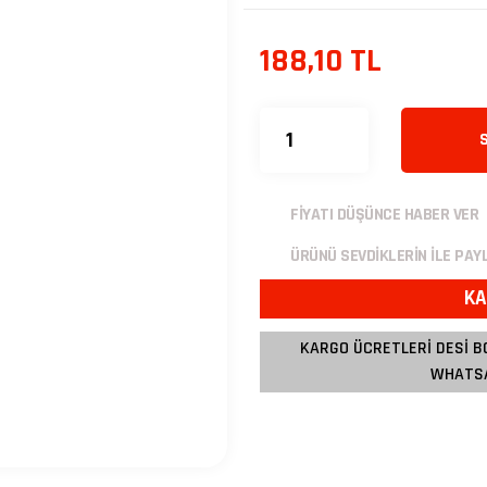
188,10 TL
FİYATI DÜŞÜNCE HABER VER
ÜRÜNÜ SEVDİKLERİN İLE PAY
KA
KARGO ÜCRETLERİ DESİ B
WHATSA