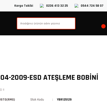
Kargo Takibi
0236 413 32 25
0544 724 58 07
04-2009-ESD ATEŞLEME BOBİNİ
 !!
USTO(RMG)
Stok Kodu
YBR125129