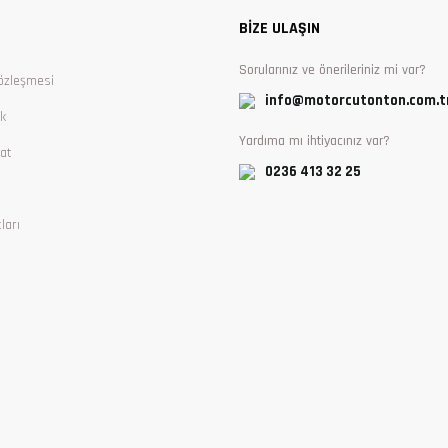
BİZE ULAŞIN
Sorularınız ve önerileriniz mi var?
özleşmesi
info@motorcutonton.com.t
ik
Yardıma mı ihtiyacınız var?
at
0236 413 32 25
ları
Gönder