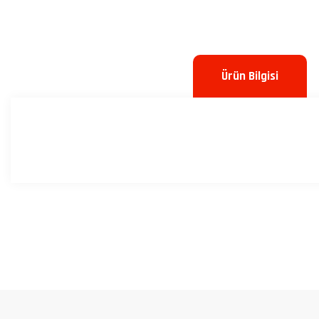
Ürün Bilgisi
Bu ürünün fiyat bilgisi, resim, ürün açıklamalarında ve diğer konulard
Görüş ve önerileriniz için teşekkür ederiz.
Ürün resmi kalitesiz, bozuk veya görüntülenemiyor.
Ürün açıklamasında eksik bilgiler bulunuyor.