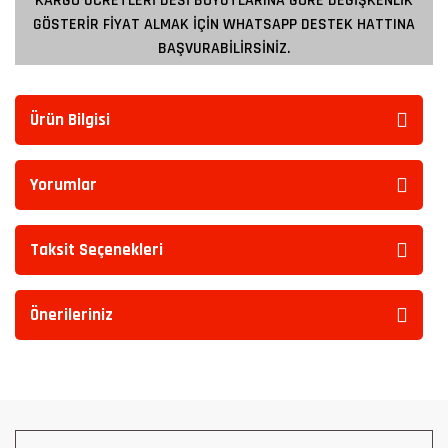
KARGO ÜCRETLERİ DESİ BOYUTLARINA GÖRE DEĞİŞKENLİK
GÖSTERİR FİYAT ALMAK İÇİN WHATSAPP DESTEK HATTINA
BAŞVURABİLİRSİNİZ.
Ürün Bilgisi
Yorumlar
Taksit Seçenekleri
Önerileriniz