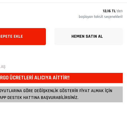
12,16 TL
’den
başlayan taksit seçenekleri!
SEPETE EKLE
HEMEN SATIN AL
LAŞ
RGO ÜCRETLERİ ALICIYA AİTTİR!!
OYUTLARINA GÖRE DEĞİŞKENLİK GÖSTERİR FİYAT ALMAK İÇİN
PP DESTEK HATTINA BAŞVURABİLİRSİNİZ.