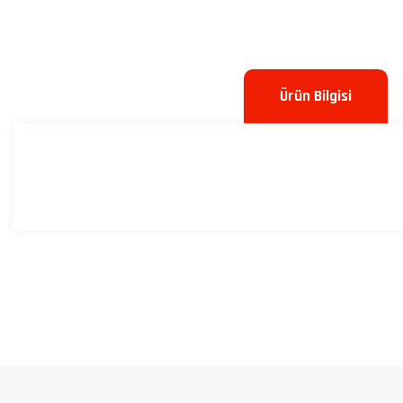
Ürün Bilgisi
Bu ürünün fiyat bilgisi, resim, ürün açıklamalarında ve diğer konulard
Görüş ve önerileriniz için teşekkür ederiz.
Ürün resmi kalitesiz, bozuk veya görüntülenemiyor.
Ürün açıklamasında eksik bilgiler bulunuyor.