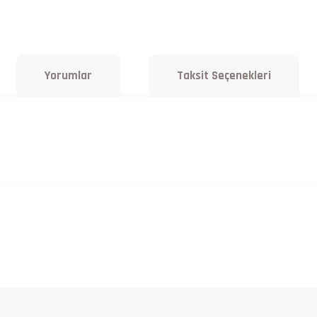
Yorumlar
Taksit Seçenekleri
a yetersiz gördüğünüz noktaları öneri formunu kullanarak tarafımıza iletebilirsiniz.
Bu ürüne ilk yorumu siz yapın!
Yorum Yaz