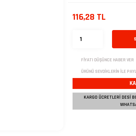
116,28 TL
FİYATI DÜŞÜNCE HABER VER
ÜRÜNÜ SEVDİKLERİN İLE PAY
KA
KARGO ÜCRETLERİ DESİ B
WHATSA