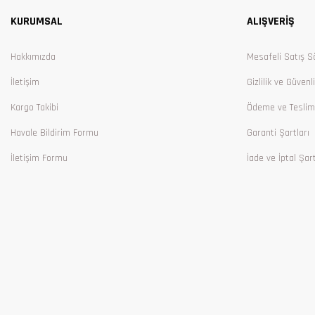
KURUMSAL
ALIŞVERİŞ
Ürün bilgilerinde hatalar bulunuyor.
Ürün fiyatı diğer sitelerden daha pahalı.
Hakkımızda
Mesafeli Satış S
Bu ürüne benzer farklı alternatifler olmalı.
İletişim
Gizlilik ve Güvenl
Kargo Takibi
Ödeme ve Teslim
Havale Bildirim Formu
Garanti Şartları
İletişim Formu
İade ve İptal Şart