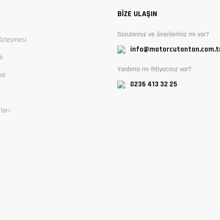
BİZE ULAŞIN
Sorularınız ve önerileriniz mi var?
özleşmesi
info@motorcutonton.com.t
ik
Yardıma mı ihtiyacınız var?
at
0236 413 32 25
ları
Gönder