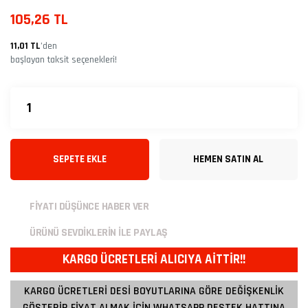
105,26 TL
11,01 TL
’den
başlayan taksit seçenekleri!
SEPETE EKLE
HEMEN SATIN AL
FİYATI DÜŞÜNCE HABER VER
ÜRÜNÜ SEVDİKLERİN İLE PAYLAŞ
KARGO ÜCRETLERİ ALICIYA AİTTİR!!
KARGO ÜCRETLERİ DESİ BOYUTLARINA GÖRE DEĞİŞKENLİK
GÖSTERİR FİYAT ALMAK İÇİN WHATSAPP DESTEK HATTINA