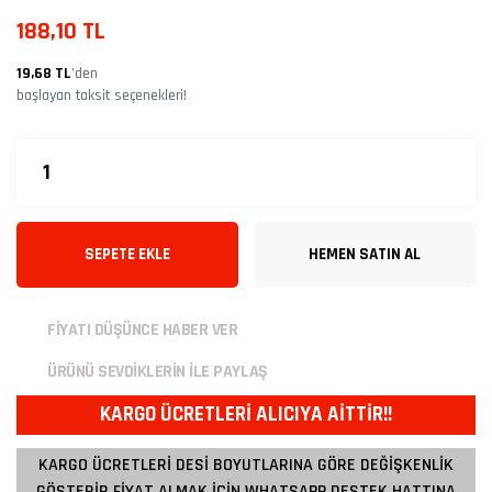
188,10 TL
19,68 TL
’den
başlayan taksit seçenekleri!
SEPETE EKLE
HEMEN SATIN AL
FİYATI DÜŞÜNCE HABER VER
ÜRÜNÜ SEVDİKLERİN İLE PAYLAŞ
KARGO ÜCRETLERİ ALICIYA AİTTİR!!
KARGO ÜCRETLERİ DESİ BOYUTLARINA GÖRE DEĞİŞKENLİK
GÖSTERİR FİYAT ALMAK İÇİN WHATSAPP DESTEK HATTINA