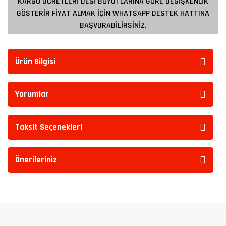
KARGO ÜCRETLERİ DESİ BOYUTLARINA GÖRE DEĞİŞKENLİK
GÖSTERİR FİYAT ALMAK İÇİN WHATSAPP DESTEK HATTINA
BAŞVURABİLİRSİNİZ.
Ürün Bilgisi
Yorumlar
Taksit Seçenekleri
Önerileriniz