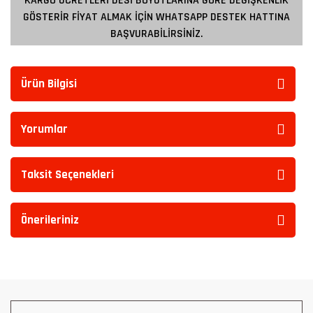
KARGO ÜCRETLERİ DESİ BOYUTLARINA GÖRE DEĞİŞKENLİK
GÖSTERİR FİYAT ALMAK İÇİN WHATSAPP DESTEK HATTINA
BAŞVURABİLİRSİNİZ.
Ürün Bilgisi
Yorumlar
Taksit Seçenekleri
Önerileriniz