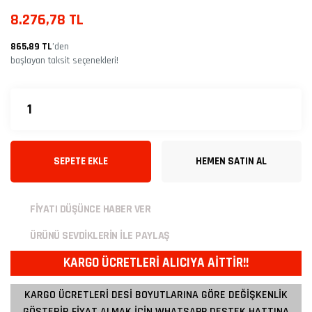
8.276,78 TL
865,89 TL
’den
başlayan taksit seçenekleri!
SEPETE EKLE
HEMEN SATIN AL
FİYATI DÜŞÜNCE HABER VER
ÜRÜNÜ SEVDİKLERİN İLE PAYLAŞ
KARGO ÜCRETLERİ ALICIYA AİTTİR!!
KARGO ÜCRETLERİ DESİ BOYUTLARINA GÖRE DEĞİŞKENLİK
GÖSTERİR FİYAT ALMAK İÇİN WHATSAPP DESTEK HATTINA