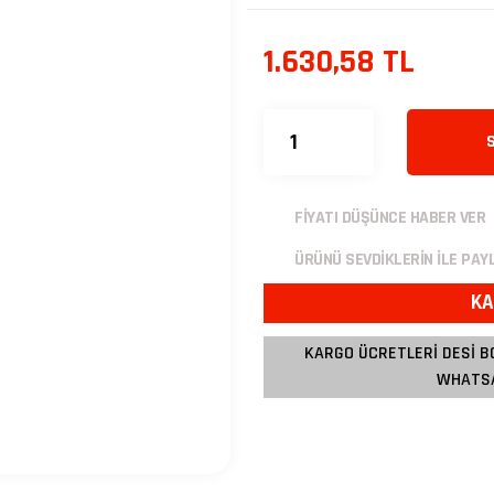
1.630,58 TL
FİYATI DÜŞÜNCE HABER VER
ÜRÜNÜ SEVDİKLERİN İLE PAY
KA
KARGO ÜCRETLERİ DESİ B
WHATSA