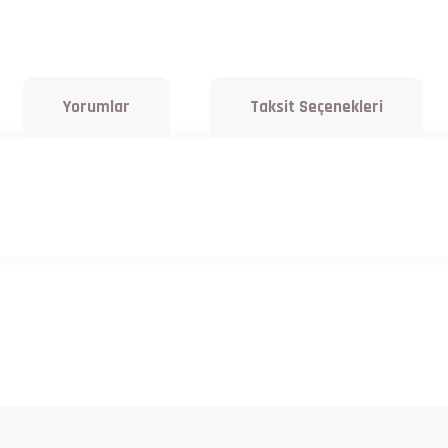
Yorumlar
Taksit Seçenekleri
a yetersiz gördüğünüz noktaları öneri formunu kullanarak tarafımıza iletebilirsiniz.
Bu ürüne ilk yorumu siz yapın!
Yorum Yaz