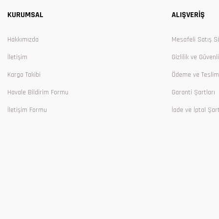
KURUMSAL
ALIŞVERİŞ
Ürün bilgilerinde hatalar bulunuyor.
Ürün fiyatı diğer sitelerden daha pahalı.
Hakkımızda
Mesafeli Satış S
Bu ürüne benzer farklı alternatifler olmalı.
İletişim
Gizlilik ve Güvenl
Kargo Takibi
Ödeme ve Teslim
Havale Bildirim Formu
Garanti Şartları
İletişim Formu
İade ve İptal Şart