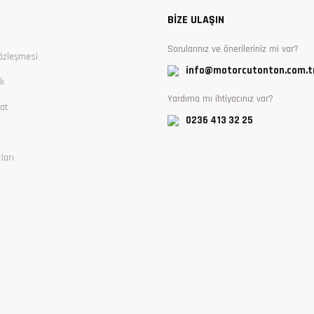
BİZE ULAŞIN
Sorularınız ve önerileriniz mi var?
özleşmesi
info@motorcutonton.com.t
ik
Yardıma mı ihtiyacınız var?
at
0236 413 32 25
ları
Gönder