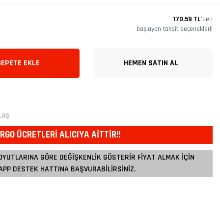
170,59 TL
’den
başlayan taksit seçenekleri!
SEPETE EKLE
HEMEN SATIN AL
LAŞ
RGO ÜCRETLERİ ALICIYA AİTTİR!!
OYUTLARINA GÖRE DEĞİŞKENLİK GÖSTERİR FİYAT ALMAK İÇİN
PP DESTEK HATTINA BAŞVURABİLİRSİNİZ.