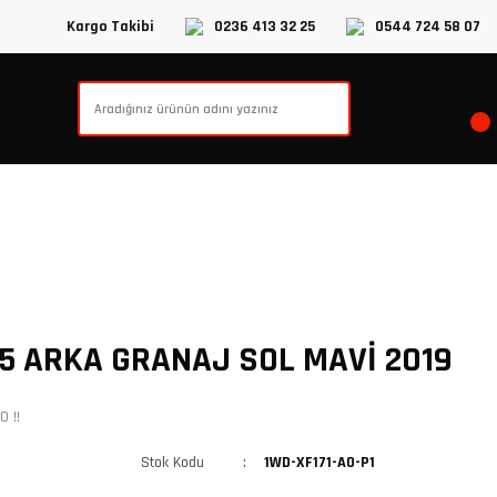
Kargo Takibi
0236 413 32 25
0544 724 58 07
5 ARKA GRANAJ SOL MAVİ 2019
 !!
Stok Kodu
1WD-XF171-A0-P1