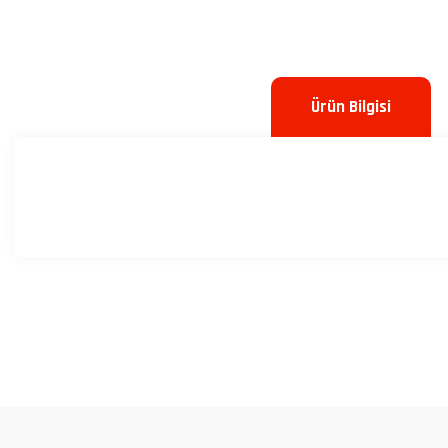
Ürün Bilgisi
Bu ürünün fiyat bilgisi, resim, ürün açıklamalarında ve diğer konulard
Görüş ve önerileriniz için teşekkür ederiz.
Ürün resmi kalitesiz, bozuk veya görüntülenemiyor.
Ürün açıklamasında eksik bilgiler bulunuyor.