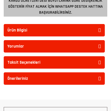
KARGO ÜCRETLERİ DESİ BOYUTLARINA GÖRE DEĞİŞKENLİK
GÖSTERİR FİYAT ALMAK İÇİN WHATSAPP DESTEK HATTINA
BAŞVURABİLİRSİNİZ.
Ürün Bilgisi
Yorumlar
Taksit Seçenekleri
Önerileriniz