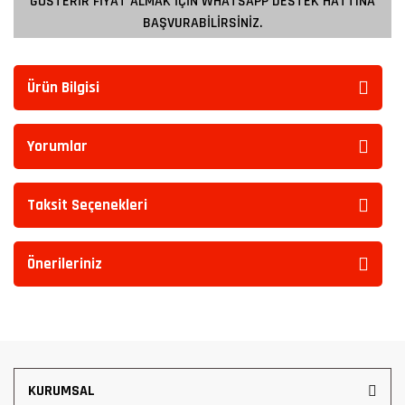
GÖSTERİR FİYAT ALMAK İÇİN WHATSAPP DESTEK HATTINA
BAŞVURABİLİRSİNİZ.
Ürün Bilgisi
Yorumlar
Taksit Seçenekleri
Önerileriniz
KURUMSAL