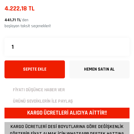
4.222,18 TL
441,71 TL
’den
başlayan taksit seçenekleri!
SEPETE EKLE
HEMEN SATIN AL
FİYATI DÜŞÜNCE HABER VER
ÜRÜNÜ SEVDİKLERİN İLE PAYLAŞ
KARGO ÜCRETLERİ ALICIYA AİTTİR!!
KARGO ÜCRETLERİ DESİ BOYUTLARINA GÖRE DEĞİŞKENLİK
GÖSTERİR FİYAT ALMAK İÇİN WHATSAPP DESTEK HATTINA