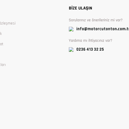
BİZE ULAŞIN
Sorularınız ve önerileriniz mi var?
özleşmesi
info@motorcutonton.com.t
ik
Yardıma mı ihtiyacınız var?
at
0236 413 32 25
ları
Gönder