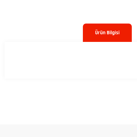
Ürün Bilgisi
Bu ürünün fiyat bilgisi, resim, ürün açıklamalarında ve diğer konulard
Görüş ve önerileriniz için teşekkür ederiz.
Ürün resmi kalitesiz, bozuk veya görüntülenemiyor.
Ürün açıklamasında eksik bilgiler bulunuyor.