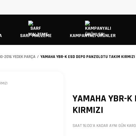
A
SARF MALZEME
KAMPANYALI ÜRÜNLER
10-2016 YEDEK PARÇA
YAMAHA YBR-K ESD DEPO PANZOLOTU TAKIM KIRMIZI
YAMAHA YBR-K 
KIRMIZI
SAAT 16:00'A KADAR AYNI GÜN KARGO