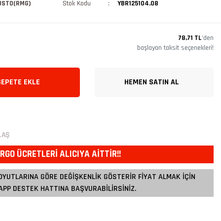
USTO(RMG)
Stok Kodu
YBR125104.08
78,71 TL
’den
başlayan taksit seçenekleri!
SEPETE EKLE
HEMEN SATIN AL
LAŞ
RGO ÜCRETLERİ ALICIYA AİTTİR!!
OYUTLARINA GÖRE DEĞİŞKENLİK GÖSTERİR FİYAT ALMAK İÇİN
PP DESTEK HATTINA BAŞVURABİLİRSİNİZ.