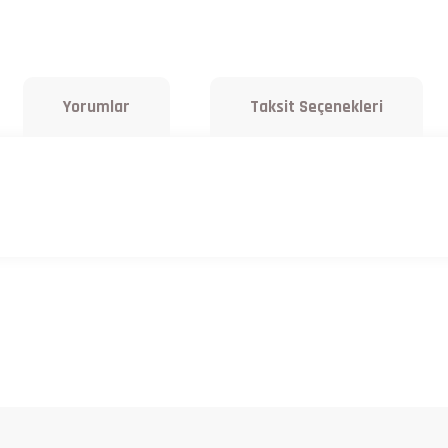
Yorumlar
Taksit Seçenekleri
a yetersiz gördüğünüz noktaları öneri formunu kullanarak tarafımıza iletebilirsiniz.
Bu ürüne ilk yorumu siz yapın!
Yorum Yaz