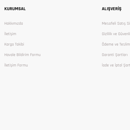
KURUMSAL
ALIŞVERİŞ
Ürün bilgilerinde hatalar bulunuyor.
Ürün fiyatı diğer sitelerden daha pahalı.
Hakkımızda
Mesafeli Satış S
Bu ürüne benzer farklı alternatifler olmalı.
İletişim
Gizlilik ve Güvenl
Kargo Takibi
Ödeme ve Teslim
Havale Bildirim Formu
Garanti Şartları
İletişim Formu
İade ve İptal Şart