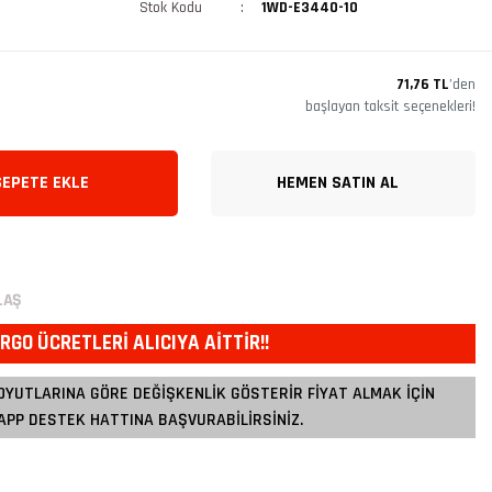
Stok Kodu
1WD-E3440-10
71,76 TL
’den
başlayan taksit seçenekleri!
SEPETE EKLE
HEMEN SATIN AL
LAŞ
RGO ÜCRETLERİ ALICIYA AİTTİR!!
OYUTLARINA GÖRE DEĞİŞKENLİK GÖSTERİR FİYAT ALMAK İÇİN
PP DESTEK HATTINA BAŞVURABİLİRSİNİZ.