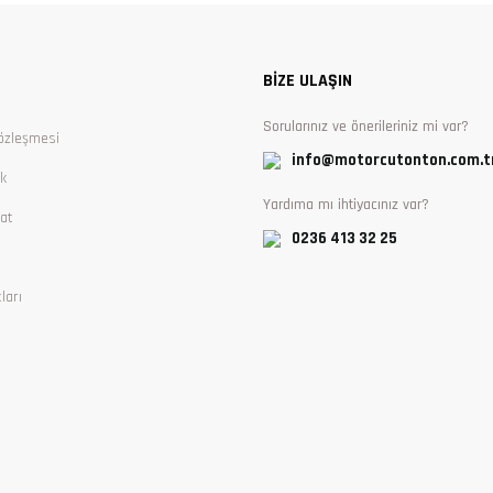
Yorum Yaz
BİZE ULAŞIN
Sorularınız ve önerileriniz mi var?
özleşmesi
info@motorcutonton.com.t
ik
Yardıma mı ihtiyacınız var?
at
0236 413 32 25
ları
Gönder