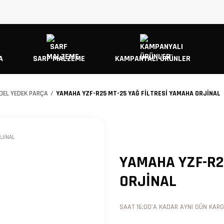
A
SARF MALZEME
KAMPANYALI ÜRÜNLER
DEL YEDEK PARÇA
YAMAHA YZF-R25 MT-25 YAĞ FİLTRESİ YAMAHA ORJİNAL
YAMAHA YZF-R2
ORJİNAL
SAAT 16:00'A KADAR AYNI GÜN KARGO