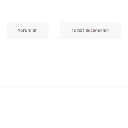
Yorumlar
Taksit Seçenekleri
a yetersiz gördüğünüz noktaları öneri formunu kullanarak tarafımıza iletebilirsiniz.
Bu ürüne ilk yorumu siz yapın!