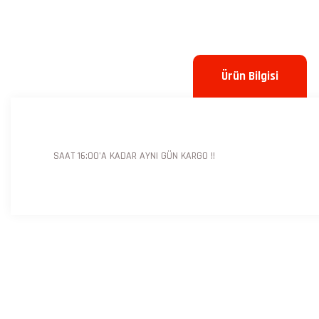
Ürün Bilgisi
SAAT 16:00'A KADAR AYNI GÜN KARGO !!
Bu ürünün fiyat bilgisi, resim, ürün açıklamalarında ve diğer konulard
Görüş ve önerileriniz için teşekkür ederiz.