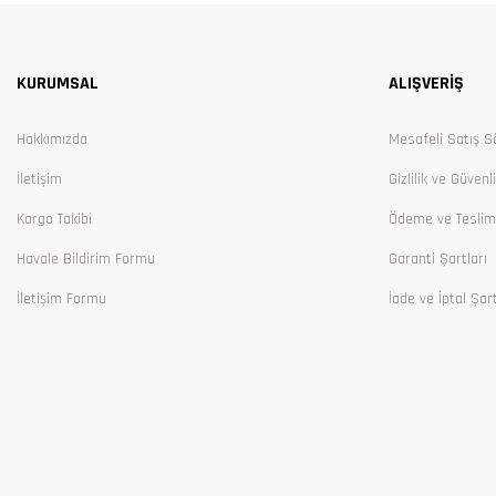
Ürün resmi kalitesiz, bozuk veya görüntülenemiyor.
Ürün açıklamasında eksik bilgiler bulunuyor.
KURUMSAL
ALIŞVERİŞ
Ürün bilgilerinde hatalar bulunuyor.
Ürün fiyatı diğer sitelerden daha pahalı.
Hakkımızda
Mesafeli Satış S
Bu ürüne benzer farklı alternatifler olmalı.
İletişim
Gizlilik ve Güvenl
Kargo Takibi
Ödeme ve Teslim
Havale Bildirim Formu
Garanti Şartları
İletişim Formu
İade ve İptal Şart