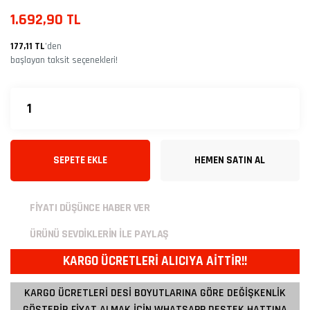
1.692,90 TL
177,11 TL
’den
başlayan taksit seçenekleri!
SEPETE EKLE
HEMEN SATIN AL
FİYATI DÜŞÜNCE HABER VER
ÜRÜNÜ SEVDİKLERİN İLE PAYLAŞ
KARGO ÜCRETLERİ ALICIYA AİTTİR!!
KARGO ÜCRETLERİ DESİ BOYUTLARINA GÖRE DEĞİŞKENLİK
GÖSTERİR FİYAT ALMAK İÇİN WHATSAPP DESTEK HATTINA