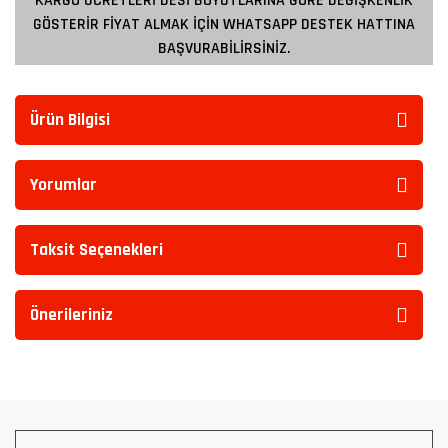
KARGO ÜCRETLERİ DESİ BOYUTLARINA GÖRE DEĞİŞKENLİK
GÖSTERİR FİYAT ALMAK İÇİN WHATSAPP DESTEK HATTINA
BAŞVURABİLİRSİNİZ.
Ürün Bilgisi
Yorumlar
Taksit Seçenekleri
Önerileriniz