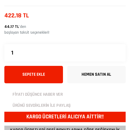
422,18 TL
44,17 TL
’den
başlayan taksit seçenekleri!
SEPETE EKLE
HEMEN SATIN AL
FİYATI DÜŞÜNCE HABER VER
ÜRÜNÜ SEVDİKLERİN İLE PAYLAŞ
KARGO ÜCRETLERİ ALICIYA AİTTİR!!