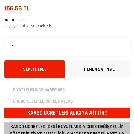
156,56 TL
16,38 TL
’den
başlayan taksit seçenekleri!
SEPETE EKLE
HEMEN SATIN AL
FİYATI DÜŞÜNCE HABER VER
ÜRÜNÜ SEVDİKLERİN İLE PAYLAŞ
KARGO ÜCRETLERİ ALICIYA AİTTİR!!
KARGO ÜCRETLERİ DESİ BOYUTLARINA GÖRE DEĞİŞKENLİK
GÖSTERİR FİYAT ALMAK İÇİN WHATSAPP DESTEK HATTINA