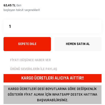
62,45 TL
’den
başlayan taksit seçenekleri!
SEPETE EKLE
HEMEN SATIN AL
FİYATI DÜŞÜNCE HABER VER
ÜRÜNÜ SEVDİKLERİN İLE PAYLAŞ
KARGO ÜCRETLERİ ALICIYA AİTTİR!!
KARGO ÜCRETLERİ DESİ BOYUTLARINA GÖRE DEĞİŞKENLİK
GÖSTERİR FİYAT ALMAK İÇİN WHATSAPP DESTEK HATTINA
BAŞVURABİLİRSİNİZ.